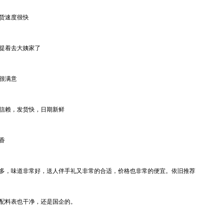
货速度很快
提着去大姨家了
很满意
1
2
3
信赖，发货快，日期新鲜
香
多，味道非常好，送人伴手礼又非常的合适，价格也非常的便宜。依旧推荐
配料表也干净，还是国企的。