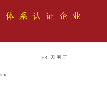
字号：
大
中
小
3:16